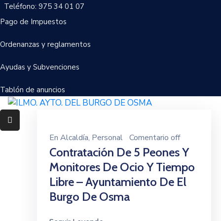
Teléfono: 975 34 01 07
Pago de Impuestos
Ayuntamiento
Ordenanzas y reglamentos
Servicios
Ayudas y Subvenciones
Festejos
Tablón de anuncios
Servicios
Deportivos
En
Alcaldía
‚
Personal
Comentario off
Cultura
Contratación De 5 Peones Y
y
Monitores De Ocio Y Tiempo
Turismo
Libre – Ayuntamiento De El
Pedanías
Burgo De Osma
Trámites