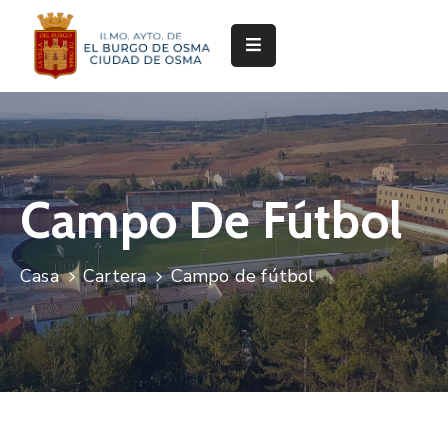
Ayuntamiento
Servicios
Festejos
Campo De Fútbol
Servicios
Deportivos
Casa
Cartera
Campo de fútbol
Cultura
y
Turismo
Pedanías
Trámites