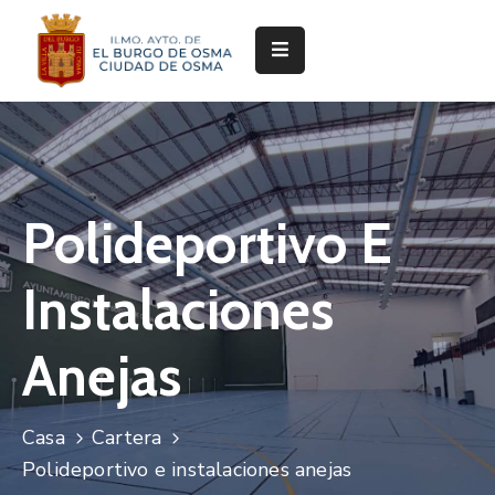
Ayuntamiento
Servicios
Festejos
Polideportivo E
Servicios
Deportivos
Instalaciones
Cultura
y
Anejas
Turismo
Pedanías
Casa
Cartera
Polideportivo e instalaciones anejas
Trámites