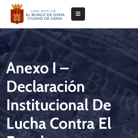
Ayuntamiento
Servicios
Festejos
Anexo I –
Servicios
Deportivos
Declaración
Cultura
y
Institucional De
Turismo
Lucha Contra El
Pedanías
Trámites