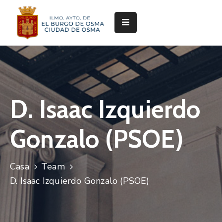
Ayuntamiento
Servicios
Festejos
D. Isaac Izquierdo
Servicios
Deportivos
Gonzalo (PSOE)
Cultura
y
Casa
Team
Turismo
D. Isaac Izquierdo Gonzalo (PSOE)
Pedanías
Trámites