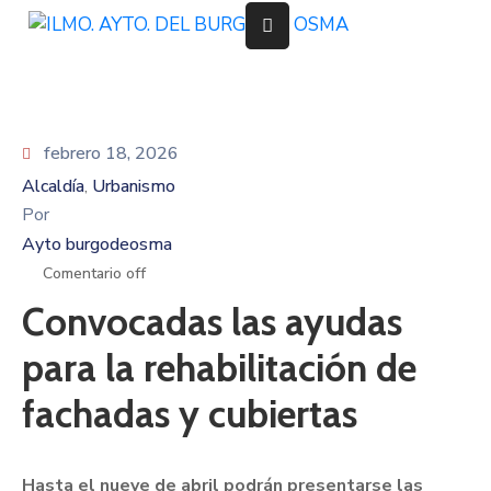
Ayuntamiento
Servicios
febrero 18, 2026
Alcaldía
Urbanismo
‚
Festejos
Por
Ayto burgodeosma
Servicios
Deportivos
Comentario off
Convocadas las ayudas
Cultura
y
para la rehabilitación de
Turismo
fachadas y cubiertas
Pedanías
Trámites
Hasta el nueve de abril podrán presentarse las