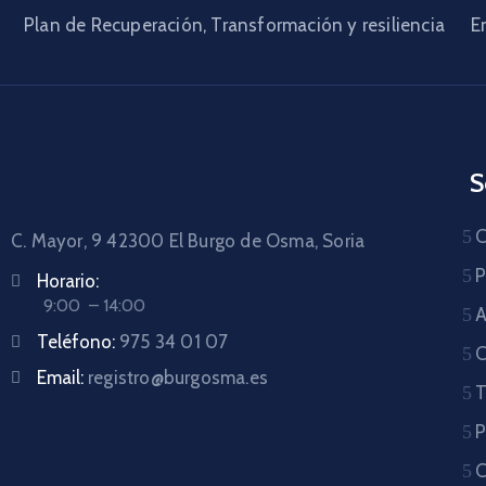
Plan de Recuperación, Transformación y resiliencia
E
S
C
C. Mayor, 9 42300
El Burgo de Osma, Soria
P
Horario:
9:00 – 14:00
A
Teléfono:
975 34 01 07
C
Email:
registro@burgosma.es
T
P
C