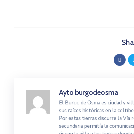
Shar
Ayto burgodeosma
El Burgo de Osma es ciudad y vi
sus raíces históricas en la celtí
Por estas tierras discurre la Ví
secundaria permitía la comunicac
riegan la villa y las tierras dond