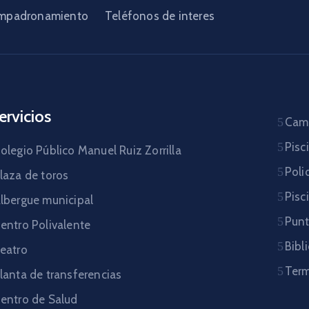
mpadronamiento
Teléfonos de interes
ervicios
Camp
Pisc
olegio Público Manuel Ruiz Zorrilla
Poli
laza de toros
Pisc
lbergue municipal
Punt
entro Polivalente
Bibl
eatro
Term
lanta de transferencias
entro de Salud