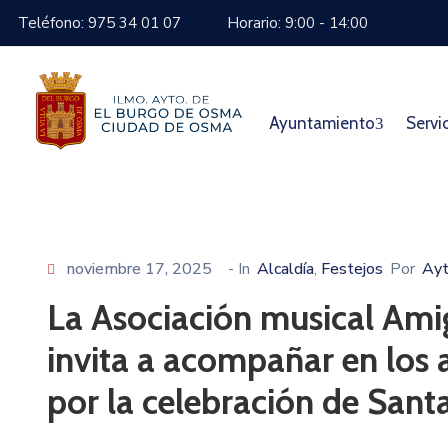
Teléfono: 975 34 01 07
Horario: 9:00 - 14:00
Ayuntamiento
Servi
noviembre 17, 2025
- In
Alcaldía
Festejos
Por
Ayt
‚
La Asociación musical Am
invita a acompañar en los a
por la celebración de Santa