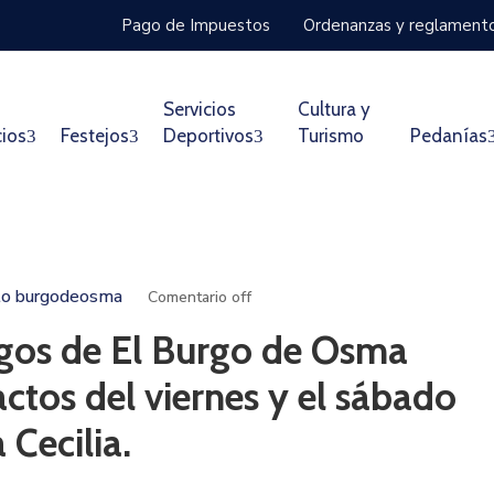
Pago de Impuestos
Ordenanzas y reglament
Servicios
Cultura y
cios
Festejos
Deportivos
Turismo
Pedanías
o burgodeosma
Comentario off
igos de El Burgo de Osma
ctos del viernes y el sábado
 Cecilia.