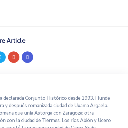
e Article
lla declarada Conjunto Histórico desde 1993. Hunde
bera y después romanizada ciudad de Uxama Argaela.
a romana que unía Astorga con Zaragoza; otra
ión con la ciudad de Tiermes. Los ríos Abión y Ucero
e se asentó la primigenia ciudad de Osma, Sede