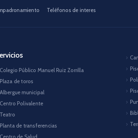
mpadronamiento
Teléfonos de interes
ervicios
Cam
Pis
Colegio Público Manuel Ruiz Zorrilla
Pol
Plaza de toros
Pis
Albergue municipal
Pun
Centro Polivalente
Bib
Teatro
Ter
Planta de transferencias
Centro de Salud