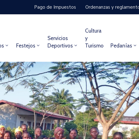
Pago de Impuestos
Ordenanzas y reglament
Cultura
Servicios
y
os
Festejos
Deportivos
Turismo
Pedanías