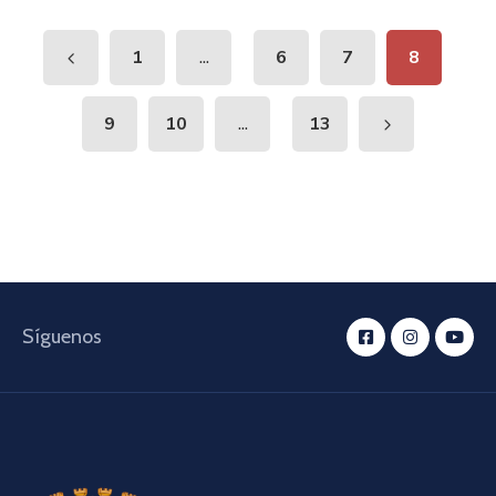
...
1
6
7
8
...
9
10
13
Síguenos