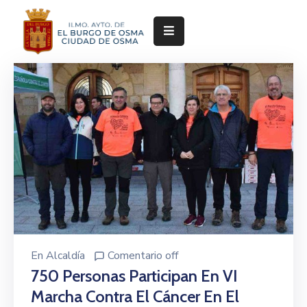
Ayuntamiento
Servicios
Festejos
Servicios
Deportivos
Cultura
y
Turismo
En
Alcaldía
Comentario off
Pedanías
750 Personas Participan En VI
Marcha Contra El Cáncer En El
Trámites