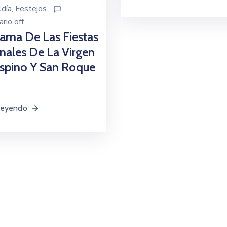
ldía
‚
Festejos
rio off
ama De Las Fiestas
nales De La Virgen
spino Y San Roque
Leyendo