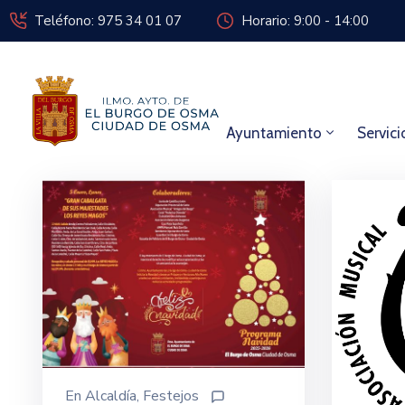
Teléfono: 975 34 01 07
Horario: 9:00 - 14:00
Ayuntamiento
Servici
En
Alcaldía
‚
Festejos