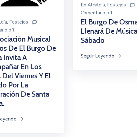
En
Alcaldía
‚
Festejos
Comentario off
El Burgo De Osma
ldía
‚
Festejos
Llenará De Música
rio off
ociación Musical
Sábado
os De El Burgo De
Seguir Leyendo
Invita A
pañar En Los
 Del Viernes Y El
do Por La
ración De Santa
a.
Leyendo