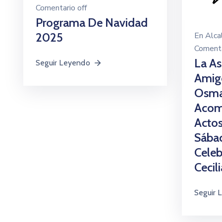
Comentario off
Programa De Navidad
En
Alca
2025
Comenta
La As
Seguir Leyendo
Amig
Osma 
Acom
Actos
Sába
Celeb
Cecili
Seguir 