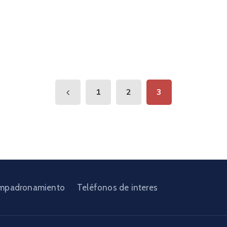
1
2
3
mpadronamiento
Teléfonos de interes